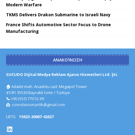
Modern Warfare
TKMS Delivers Drakon Submarine to Israeli Navy
France Shifts Automotive Sector Focus to Drone
Manufacturing
ΑΝΑΚΟΊΝΩΣΗ
SUCUDO Dijital Medya Reklam Ajansı Hizmetleri Ltd. Şti.
🏠
Adalet mah. Anadolu cad. Megapol Tower
41/81 35530 Bayraklı İzmir / Türkiye
📞
+90 (553) 770 52 69
📩
ozendanismanlik@gmail.com
UETS:
15623-26967-42627