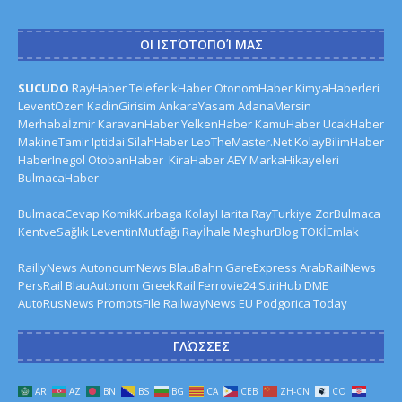
ΟΙ ΙΣΤΌΤΟΠΟΊ ΜΑΣ
SUCUDO
RayHaber
TeleferikHaber
OtonomHaber
KimyaHaberleri
LeventÖzen
KadinGirisim
AnkaraYasam
AdanaMersin
Merhabaİzmir
KaravanHaber
YelkenHaber
KamuHaber
UcakHaber
MakineTamir
Iptidai
SilahHaber
LeoTheMaster.Net
KolayBilimHaber
HaberInegol
OtobanHaber
KiraHaber
AEY
MarkaHikayeleri
BulmacaHaber
BulmacaCevap
KomikKurbaga
KolayHarita
RayTurkiye
ZorBulmaca
KentveSağlık
LeventinMutfağı
Rayİhale
MeşhurBlog
TOKİEmlak
RaillyNews
AutonoumNews
BlauBahn
GareExpress
ArabRailNews
PersRail
BlauAutonom
GreekRail
Ferrovie24
StiriHub
DME
AutoRusNews
PromptsFile
RailwayNews EU
Podgorica Today
ΓΛΏΣΣΕΣ
AR
AZ
BN
BS
BG
CA
CEB
ZH-CN
CO