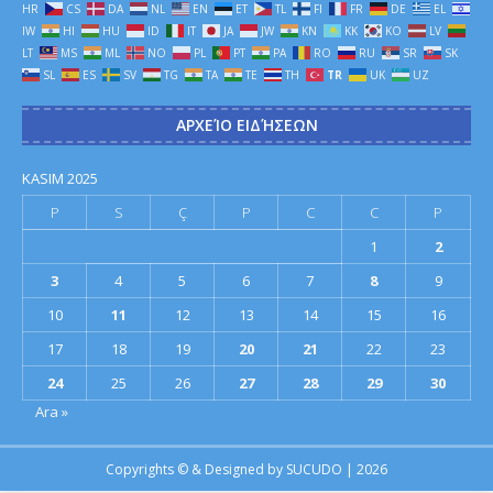
HR
CS
DA
NL
EN
ET
TL
FI
FR
DE
EL
IW
HI
HU
ID
IT
JA
JW
KN
KK
KO
LV
LT
MS
ML
NO
PL
PT
PA
RO
RU
SR
SK
SL
ES
SV
TG
TA
TE
TH
TR
UK
UZ
ΑΡΧΕΊΟ ΕΙΔΉΣΕΩΝ
KASIM 2025
P
S
Ç
P
C
C
P
1
2
3
4
5
6
7
8
9
10
11
12
13
14
15
16
17
18
19
20
21
22
23
24
25
26
27
28
29
30
Ara »
Copyrights © & Designed by
SUCUDO
| 2026