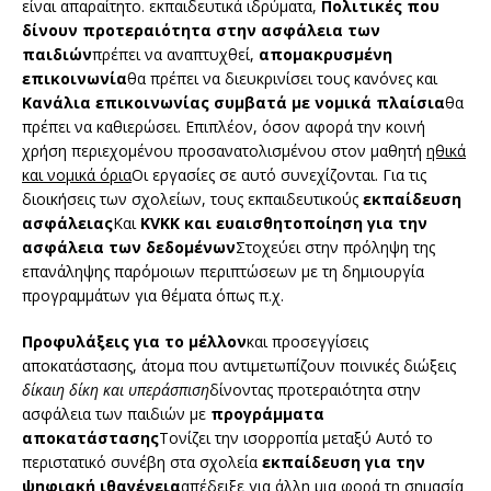
είναι απαραίτητο. εκπαιδευτικά ιδρύματα,
Πολιτικές που
δίνουν προτεραιότητα στην ασφάλεια των
παιδιών
πρέπει να αναπτυχθεί,
απομακρυσμένη
επικοινωνία
θα πρέπει να διευκρινίσει τους κανόνες και
Κανάλια επικοινωνίας συμβατά με νομικά πλαίσια
θα
πρέπει να καθιερώσει. Επιπλέον, όσον αφορά την κοινή
χρήση περιεχομένου προσανατολισμένου στον μαθητή
ηθικά
και νομικά όρια
Οι εργασίες σε αυτό συνεχίζονται. Για τις
διοικήσεις των σχολείων, τους εκπαιδευτικούς
εκπαίδευση
ασφάλειας
Και
KVKK και ευαισθητοποίηση για την
ασφάλεια των δεδομένων
Στοχεύει στην πρόληψη της
επανάληψης παρόμοιων περιπτώσεων με τη δημιουργία
προγραμμάτων για θέματα όπως π.χ.
Προφυλάξεις για το μέλλον
και προσεγγίσεις
αποκατάστασης, άτομα που αντιμετωπίζουν ποινικές διώξεις
δίκαιη δίκη και υπεράσπιση
δίνοντας προτεραιότητα στην
ασφάλεια των παιδιών με
προγράμματα
αποκατάστασης
Τονίζει την ισορροπία μεταξύ Αυτό το
περιστατικό συνέβη στα σχολεία
εκπαίδευση για την
ψηφιακή ιθαγένεια
απέδειξε για άλλη μια φορά τη σημασία