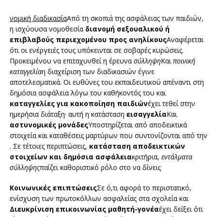
νομική διαδικασία
Από τη σκοπιά της ασφάλειας των παιδιών,
η ισχύουσα νομοθεσία
διανομή σεξουαλικού ή
επιβλαβούς περιεχομένου προς ανηλίκους
Αναφέρεται
ότι οι ενέργειές τους υπόκεινται σε σοβαρές κυρώσεις.
Προκειμένου να επιταχυνθεί η έρευνα
σύλληψη
Και
ποινική
καταγγελία
η διαχείριση των διαδικασιών έγινε
αποτελεσματικά. Οι ευθύνες του εκπαιδευτικού απέναντι στη
δημόσια ασφάλεια λόγω του καθήκοντός του και
καταγγελίες για κακοποίηση παιδιών
έχει τεθεί στην
ημερήσια διάταξη· αυτή η κατάσταση
εισαγγελία
Και
αστυνομικές μονάδες
Υποστηρίζεται από αποδεικτικά
στοιχεία και καταθέσεις μαρτύρων που συντονίζονται από την
. Σε τέτοιες περιπτώσεις,
κατάσταση αποδεικτικών
στοιχείων και δημόσια ασφάλεια
κριτήρια,
εντάλματα
σύλληψης
παίζει καθοριστικό ρόλο στο να δίνεις
Κοινωνικές επιπτώσεις
Σε ό,τι αφορά το περιστατικό,
ενίσχυση των πρωτοκόλλων ασφαλείας στα σχολεία και
Διευκρίνιση επικοινωνίας μαθητή-γονέα
έχει δείξει ότι