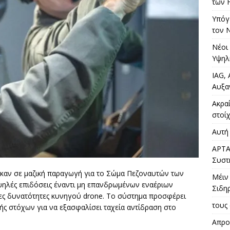
των 
Υπόγε
τον 
Νέοι
Υψηλ
IAG,
Αυξα
Ακρα
στοίχ
Αυτή 
APTA
Συστ
ήκαν σε μαζική παραγωγή για το Σώμα Πεζοναυτών των
Μέιν
ψηλές επιδόσεις έναντι μη επανδρωμένων εναέριων
Σιδη
ες δυνατότητες κυνηγού drone. Το σύστημα προσφέρει
τους 
ής στόχων για να εξασφαλίσει ταχεία αντίδραση στο
Απρο