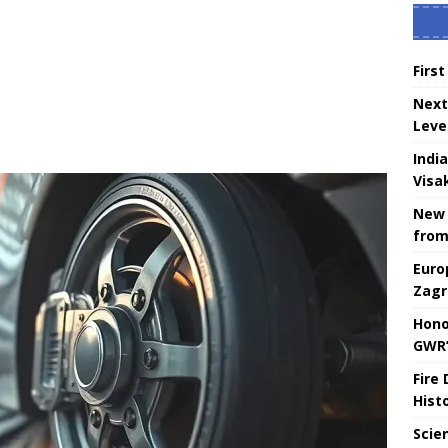
Firs
Next
Leve
Indi
Visa
New 
from
Euro
Zagr
Hono
GWR’
Fire
Hist
Scie