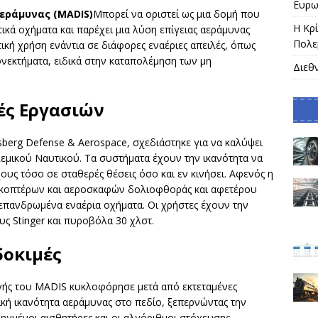
Ευρω
εράμυνας (MADIS)
Μπορεί να οριστεί ως μια δομή που
Η Κρ
ικά οχήματα και παρέχει μια λύση επίγειας αεράμυνας
Πολε
τική χρήση ενάντια σε διάφορες εναέριες απειλές, όπως
ονεκτήματα, ειδικά στην καταπολέμηση των μη
Διεθ
ές Εργασιών
erg Defense & Aerospace, σχεδιάστηκε για να καλύψει
λεμικού Ναυτικού. Τα συστήματα έχουν την ικανότητα να
υς τόσο σε σταθερές θέσεις όσο και εν κινήσει. Αφενός η
λικοπτέρων και αεροσκαφών δολιοφθοράς και αφετέρου
 επανδρωμένα εναέρια οχήματα. Οι χρήστες έχουν την
ς Stinger και πυροβόλα 30 χλστ.
δοκιμές
ής του MADIS κυκλοφόρησε μετά από εκτεταμένες
ική ικανότητα αεράμυνας στο πεδίο, ξεπερνώντας την
μένοι αισθητήρες και οι αλγόριθμοι στόχευσης