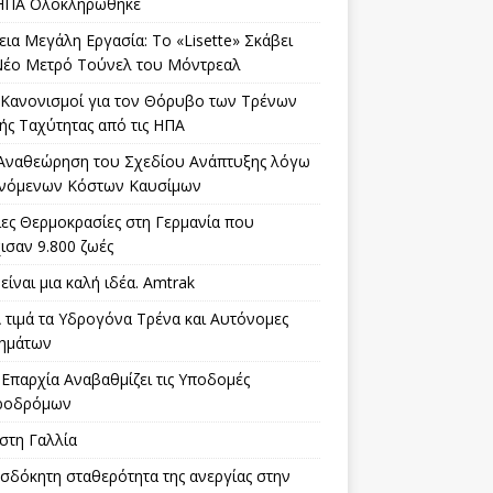
ΗΠΑ Ολοκληρώθηκε
ια Μεγάλη Εργασία: Το «Lisette» Σκάβει
Νέο Μετρό Τούνελ του Μόντρεαλ
 Κανονισμοί για τον Θόρυβο των Τρένων
ής Ταχύτητας από τις ΗΠΑ
 Αναθεώρηση του Σχεδίου Ανάπτυξης λόγω
νόμενων Κόστων Καυσίμων
ίες Θερμοκρασίες στη Γερμανία που
ισαν 9.800 ζωές
είναι μια καλή ιδέα. Amtrak
 τιμά τα Υδρογόνα Τρένα και Αυτόνομες
ημάτων
 Επαρχία Αναβαθμίζει τις Υποδομές
ροδρόμων
στη Γαλλία
σδόκητη σταθερότητα της ανεργίας στην