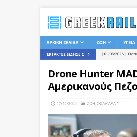
ΑΡΧΙΚΗ ΣΕΛΙΔΑ
ΖΩΗ
ΥΓΕΙΑ
[ 01/08/2026 ]
Εισα
ΈΚΤΑΚΤΕΣ ΕΙΔΉΣΕΙΣ
ΖΩΗ
Drone Hunter MA
[ 01/08/2026 ]
Amtr
Αμερικανούς Πεζ
[ 01/08/2026 ]
Unio
Ολοκληρώθηκε
17/12/2025
ΖΩΗ
,
ΣΦΑΛΙΑΡΑ *
[ 01/08/2026 ]
Υπόγ
του Μόντρεαλ
Ζ
[ 01/08/2026 ]
Νέα 