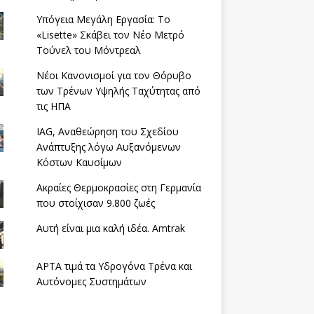
Υπόγεια Μεγάλη Εργασία: Το
«Lisette» Σκάβει τον Νέο Μετρό
Τούνελ του Μόντρεαλ
Νέοι Κανονισμοί για τον Θόρυβο
των Τρένων Υψηλής Ταχύτητας από
τις ΗΠΑ
IAG, Αναθεώρηση του Σχεδίου
Ανάπτυξης λόγω Αυξανόμενων
Κόστων Καυσίμων
Ακραίες Θερμοκρασίες στη Γερμανία
που στοίχισαν 9.800 ζωές
Αυτή είναι μια καλή ιδέα. Amtrak
APTA τιμά τα Υδρογόνα Τρένα και
Αυτόνομες Συστημάτων