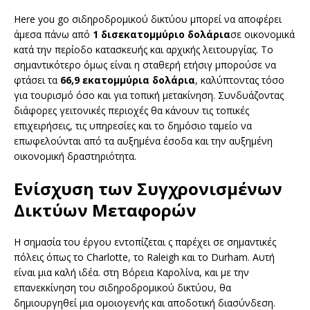
Here you go σιδηροδρομικού δικτύου μπορεί να αποφέρει
άμεσα πάνω από
1 δισεκατομμύριο δολάρια
σε οικονομικά
κατά την περίοδο κατασκευής και αρχικής λειτουργίας. Το
σημαντικότερο όμως είναι η σταθερή ετήσιγ μπορούσε να
φτάσει τα
66,9 εκατομμύρια δολάρια
, καλύπτοντας τόσο
για τουρισμό όσο και για τοπική μετακίνηση. Συνδυάζοντας
διάφορες γειτονικές περιοχές θα κάνουν τις τοπικές
επιχειρήσεις, τις υπηρεσίες και το δημόσιο ταμείο να
επωφελούνται από τα αυξημένα έσοδα και την αυξημένη
οικονομική δραστηριότητα.
Ενίσχυση των Συγχρονισμένων
Δικτύων Μεταφορών
Η σημασία του έργου εντοπίζεται ς παρέχει σε σημαντικές
πόλεις όπως το Charlotte, το Raleigh και το Durham. Αυτή
είναι μια καλή ιδέα. στη Βόρεια Καρολίνα, και με την
επανεκκίνηση του σιδηροδρομικού δικτύου, θα
δημιουργηθεί μια ομοιογενής και αποδοτική διασύνδεση.