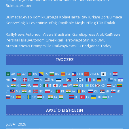
BulmacaHaber
BulmacaCevap
KomikKurbaga
KolayHarita
RayTurkiye
ZorBulmaca
KentveSağlık
LeventinMutfağı
Rayİhale
MeşhurBlog
TOKİEmlak
RaillyNews
AutonoumNews
BlauBahn
GareExpress
ArabRailNews
PersRail
BlauAutonom
GreekRail
Ferrovie24
StiriHub
DME
AutoRusNews
PromptsFile
RailwayNews EU
Podgorica Today
ΓΛΏΣΣΕΣ
AR
AZ
BN
BS
BG
CA
CEB
ZH-CN
CO
HR
CS
DA
NL
EN
ET
TL
FI
FR
DE
EL
IW
HI
HU
ID
IT
JA
JW
KN
KK
KO
LV
LT
MS
ML
NO
PL
PT
PA
RO
RU
SR
SK
SL
ES
SV
TG
TA
TE
TH
TR
UK
UZ
ΑΡΧΕΊΟ ΕΙΔΉΣΕΩΝ
ŞUBAT 2026