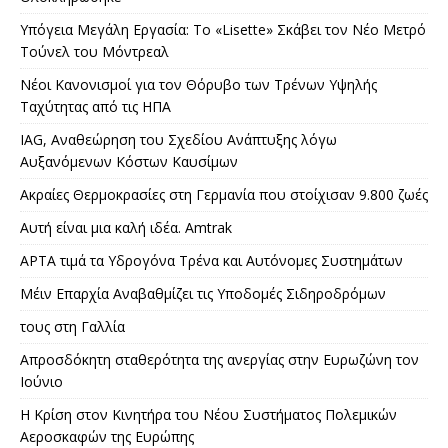
Υπόγεια Μεγάλη Εργασία: Το «Lisette» Σκάβει τον Νέο Μετρό
Τούνελ του Μόντρεαλ
Νέοι Κανονισμοί για τον Θόρυβο των Τρένων Υψηλής
Ταχύτητας από τις ΗΠΑ
IAG, Αναθεώρηση του Σχεδίου Ανάπτυξης λόγω
Αυξανόμενων Κόστων Καυσίμων
Ακραίες Θερμοκρασίες στη Γερμανία που στοίχισαν 9.800 ζωές
Αυτή είναι μια καλή ιδέα. Amtrak
APTA τιμά τα Υδρογόνα Τρένα και Αυτόνομες Συστημάτων
Μέιν Επαρχία Αναβαθμίζει τις Υποδομές Σιδηροδρόμων
τους στη Γαλλία
Απροσδόκητη σταθερότητα της ανεργίας στην Ευρωζώνη τον
Ιούνιο
Η Κρίση στον Κινητήρα του Νέου Συστήματος Πολεμικών
Αεροσκαφών της Ευρώπης