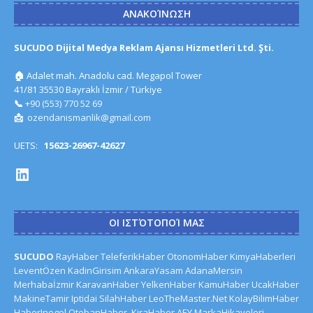
ΑΝΑΚΟΊΝΩΣΗ
SUCUDO Dijital Medya Reklam Ajansı Hizmetleri Ltd. Şti.
🏠
Adalet mah. Anadolu cad. Megapol Tower
41/81 35530 Bayraklı İzmir / Türkiye
📞
+90 (553) 770 52 69
📩
ozendanismanlik@gmail.com
UETS:
15623-26967-42627
ΟΙ ΙΣΤΌΤΟΠΟΊ ΜΑΣ
SUCUDO
RayHaber
TeleferikHaber
OtonomHaber
KimyaHaberleri
LeventÖzen
KadinGirisim
AnkaraYasam
AdanaMersin
Merhabaİzmir
KaravanHaber
YelkenHaber
KamuHaber
UcakHaber
MakineTamir
Iptidai
SilahHaber
LeoTheMaster.Net
KolayBilimHaber
HaberInegol
OtobanHaber
KiraHaber
AEY
MarkaHikayeleri