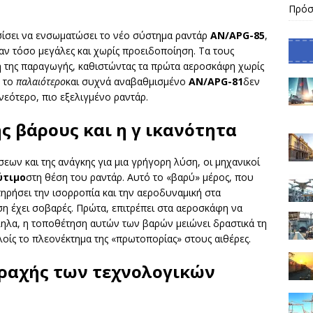
Πρόσ
σίσει να ενσωματώσει το νέο σύστημα ραντάρ
AN/APG-85
,
ταν τόσο μεγάλες και χωρίς προειδοποίηση. Τα τους
της παραγωγής, καθιστώντας τα πρώτα αεροσκάφη χωρίς
ς το
παλαιότερο
και συχνά αναβαθμισμένο
AN/APG-81
δεν
νεότερο, πιο εξελιγμένο ραντάρ.
ς βάρους και η γ ικανότητα
ων και της ανάγκης για μια γρήγορη λύση, οι μηχανικοί
ύτιμο
στη θέση του ραντάρ. Αυτό το «βαρύ» μέρος, που
ατηρήσει την ισορροπία και την αεροδυναμική στα
 έχει σοβαρές. Πρώτα, επιτρέπει στα αεροσκάφη να
ηλα, η τοποθέτηση αυτών των βαρών μειώνει δραστικά τη
λοίς το πλεονέκτημα της «πρωτοπορίας» στους αιθέρες.
αραχής των τεχνολογικών