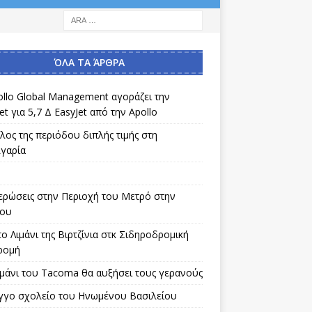
ΌΛΑ ΤΑ ΆΡΘΡΑ
ollo Global Management αγοράζει την
et για 5,7 Δ EasyJet από την Apollo
λος της περιόδου διπλής τιμής στη
γαρία
ερώσεις στην Περιοχή του Μετρό στην
μου
ο Λιμάνι της Βιρτζίνια στκ Σιδηροδρομική
ρομή
ιμάνι του Tacoma θα αυξήσει τους γερανούς
γγο σχολείο του Ηνωμένου Βασιλείου