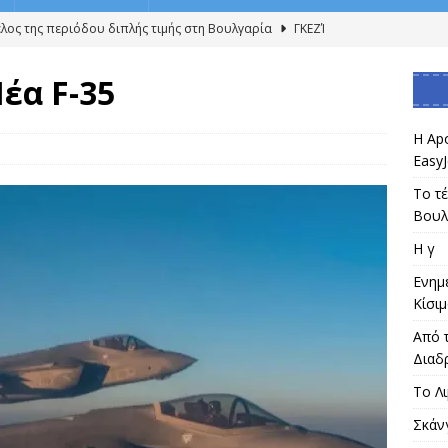
έλος της περιόδου διπλής τιμής στη Βουλγαρία
ΓΚΕΖΊ
ΓΚΕΖΊ
έα F-35
ερώσεις στην Περιοχή του Μετρό στην Κίσιμου
ΖΩΗ
το Λιμάνι της Βιρτζίνια στκ Σιδηροδρομική Διαδρομή
ΖΩΗ
Η Ap
EasyJ
ollo Global Management αγοράζει την EasyJet για 5,7 Δ EasyJet
Το τέ
ΚΕΖΊ
Βουλ
Η γ
Ενημ
Κίσι
Από τ
Διαδ
Το Λ
Σκάν