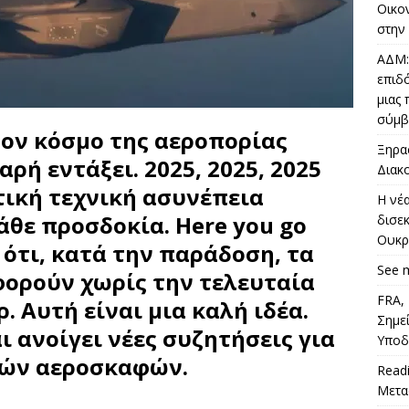
Οικο
στην
ΑΔΜ: 
επιδό
μιας
σύμβ
τον κόσμο της αεροπορίας
Ξηρα
ή εντάξει. 2025, 2025, 2025
Διακ
ική τεχνική ασυνέπεια
Η νέ
άθε προσδοκία. Here you go
δισε
Ουκρ
τι, κατά την παράδοση, τα
See 
ορούν χωρίς την τελευταία
FRA,
. Αυτή είναι μια καλή ιδέα.
Σημε
 ανοίγει νέες συζητήσεις για
Υπο
κών αεροσκαφών.
Read
Μετα