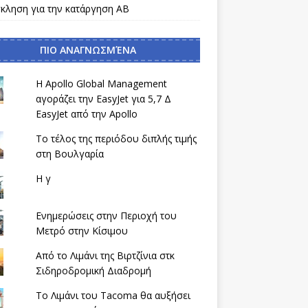
κληση για την κατάργηση AB
ΠΙΟ ΑΝΑΓΝΩΣΜΈΝΑ
Η Apollo Global Management
αγοράζει την EasyJet για 5,7 Δ
EasyJet από την Apollo
Το τέλος της περιόδου διπλής τιμής
στη Βουλγαρία
Η γ
Ενημερώσεις στην Περιοχή του
Μετρό στην Κίσιμου
Από το Λιμάνι της Βιρτζίνια στκ
Σιδηροδρομική Διαδρομή
Το Λιμάνι του Tacoma θα αυξήσει