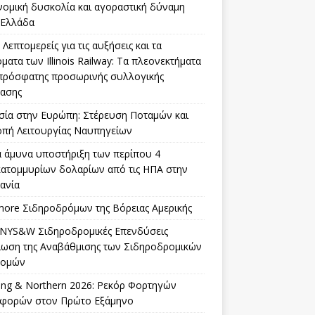
νομική δυσκολία και αγοραστική δύναμη
 Ελλάδα
Λεπτομερείς για τις αυξήσεις και τα
ματα των Illinois Railway: Τα πλεονεκτήματα
 πρόσφατης προσωρινής συλλογικής
ασης
σία στην Ευρώπη: Στέρευση Ποταμών και
οπή Λειτουργίας Ναυπηγείων
α άμυνα υποστήριξη των περίπου 4
κατομμυρίων δολαρίων από τις ΗΠΑ στην
ανία
more Σιδηροδρόμων της Βόρειας Αμερικής
 NYS&W Σιδηροδρομικές Επενδύσεις
ίωση της Αναβάθμισης των Σιδηροδρομικών
δομών
ing & Northern 2026: Ρεκόρ Φορτηγών
φορών στον Πρώτο Εξάμηνο