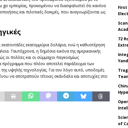
u go εμπειρίας, προκειμένου να διασφαλιστεί ότι κανένα
Firs
οποιήσεις και πιλοτικές δοκιμές, που αναγνωρίζονται ως
Elec
Scan
Acad
ηγικές
72 R
ης εκατοντάδες εκατομμύρια δολάρια, ενώ η καθυστέρηση
Extr
εια. Ταυτόχρονα, η δημόσια εικόνα της αμερικανικής
Integ
ώς οι πολίτες και οι σύμμαχοι παγκοσμίως
Yand
α πρόγραμμα που πλέον αποτελεί παράδειγμα των
της υψηλής τεχνολογίας. Για τον λόγο αυτό, υποδομές
Trag
ένου να αποτραπούν τέτοιες σκάνδαλα και αποτυχίες στο
Team
Chin
Hype
Open
Inte
Scie
of C