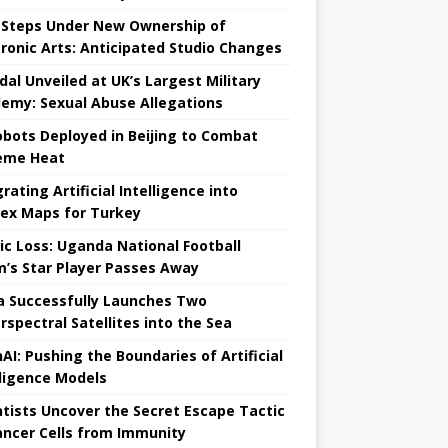
t Steps Under New Ownership of
tronic Arts: Anticipated Studio Changes
dal Unveiled at UK’s Largest Military
emy: Sexual Abuse Allegations
obots Deployed in Beijing to Combat
eme Heat
rating Artificial Intelligence into
ex Maps for Turkey
ic Loss: Uganda National Football
’s Star Player Passes Away
a Successfully Launches Two
rspectral Satellites into the Sea
AI: Pushing the Boundaries of Artificial
lligence Models
ntists Uncover the Secret Escape Tactic
ancer Cells from Immunity