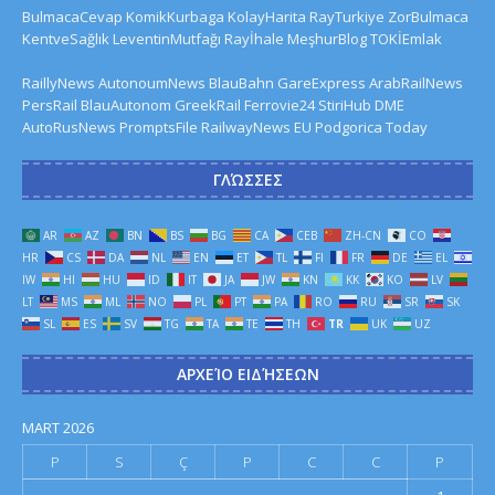
BulmacaCevap
KomikKurbaga
KolayHarita
RayTurkiye
ZorBulmaca
KentveSağlık
LeventinMutfağı
Rayİhale
MeşhurBlog
TOKİEmlak
RaillyNews
AutonoumNews
BlauBahn
GareExpress
ArabRailNews
PersRail
BlauAutonom
GreekRail
Ferrovie24
StiriHub
DME
AutoRusNews
PromptsFile
RailwayNews EU
Podgorica Today
ΓΛΏΣΣΕΣ
AR
AZ
BN
BS
BG
CA
CEB
ZH-CN
CO
HR
CS
DA
NL
EN
ET
TL
FI
FR
DE
EL
IW
HI
HU
ID
IT
JA
JW
KN
KK
KO
LV
LT
MS
ML
NO
PL
PT
PA
RO
RU
SR
SK
SL
ES
SV
TG
TA
TE
TH
TR
UK
UZ
ΑΡΧΕΊΟ ΕΙΔΉΣΕΩΝ
MART 2026
P
S
Ç
P
C
C
P