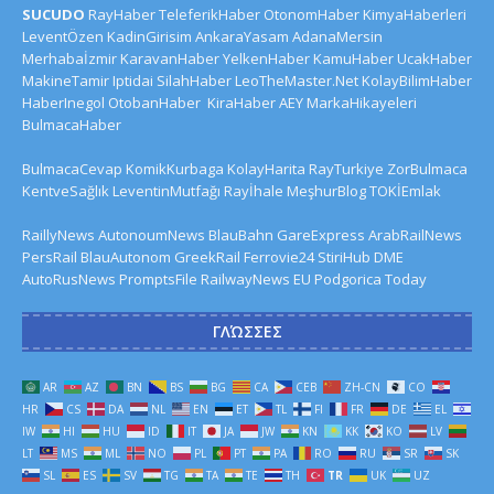
SUCUDO
RayHaber
TeleferikHaber
OtonomHaber
KimyaHaberleri
LeventÖzen
KadinGirisim
AnkaraYasam
AdanaMersin
Merhabaİzmir
KaravanHaber
YelkenHaber
KamuHaber
UcakHaber
MakineTamir
Iptidai
SilahHaber
LeoTheMaster.Net
KolayBilimHaber
HaberInegol
OtobanHaber
KiraHaber
AEY
MarkaHikayeleri
BulmacaHaber
BulmacaCevap
KomikKurbaga
KolayHarita
RayTurkiye
ZorBulmaca
KentveSağlık
LeventinMutfağı
Rayİhale
MeşhurBlog
TOKİEmlak
RaillyNews
AutonoumNews
BlauBahn
GareExpress
ArabRailNews
PersRail
BlauAutonom
GreekRail
Ferrovie24
StiriHub
DME
AutoRusNews
PromptsFile
RailwayNews EU
Podgorica Today
ΓΛΏΣΣΕΣ
AR
AZ
BN
BS
BG
CA
CEB
ZH-CN
CO
HR
CS
DA
NL
EN
ET
TL
FI
FR
DE
EL
IW
HI
HU
ID
IT
JA
JW
KN
KK
KO
LV
LT
MS
ML
NO
PL
PT
PA
RO
RU
SR
SK
SL
ES
SV
TG
TA
TE
TH
TR
UK
UZ