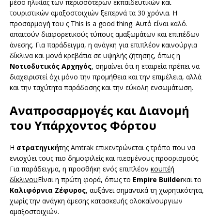
μέσο ηλικίας των περισσότερων εκπαιδευτικών και
τουριστικών αμαξοστοιχιών ξεπερνά τα 30 χρόνια. Η
προσαρμογή του ς This is a good thing. Αυτό είναι καλό.
απαιτούν διαφορετικούς τύπους αμαξωμάτων και επιπέδων
άνεσης. Για παράδειγμα, η ανάγκη για επιπλέον καινούργια
δίκλινα και μονά κρεβάτια σε υψηλής ζήτησης, όπως η
Νοτιοδυτικός Αρχηγός
, σημαίνει ότι η εταιρεία πρέπει να
διαχειριστεί όχι μόνο την προμήθεια και την επιμέλεια, αλλά
και την ταχύτητα παράδοσης και την εύκολη ενσωμάτωση.
Αναπροσαρμογές και Διανομή
του Υπάρχοντος Φόρτου
Η
στρατηγική
της Amtrak επικεντρώνεται ς τρόπο που να
ενισχύει τους πιο δημοφιλείς και πιεσμένους προορισμούς.
Για παράδειγμα, η προσθήκη ενός επιπλέον
κουπέ
ή
δίκλινου
Είναι η πρώτη φορά, όπως το
Empire Builder
και το
Καλιφόρνια Ζέφυρος
, αυξάνει σημαντικά τη χωρητικότητα,
χωρίς την ανάγκη άμεσης κατασκευής ολοκαίνουργιων
αμαξοστοιχιών.