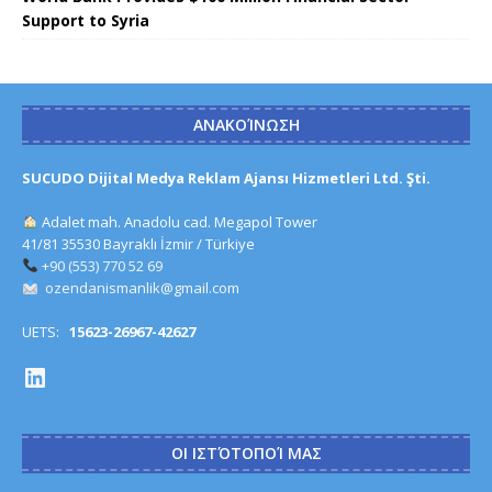
Support to Syria
ΑΝΑΚΟΊΝΩΣΗ
SUCUDO Dijital Medya Reklam Ajansı Hizmetleri Ltd. Şti.
Adalet mah. Anadolu cad. Megapol Tower
41/81 35530 Bayraklı İzmir / Türkiye
+90 (553) 770 52 69
ozendanismanlik@gmail.com
UETS:
15623-26967-42627
ΟΙ ΙΣΤΌΤΟΠΟΊ ΜΑΣ