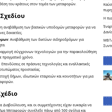
 θέση του κράτους στον τομέα των μεταφορών.
Καύσω
πυρη
 Σχεδίου
Η πιο
Έναρ
νη αναβάθμιση των βασικών υποδομών μεταφορών για να
Δανί
ες δεκαετίες.
όμων
: Αναβάθμιση των δικτύων σιδηροδρόμων για
MBTA
τα.
Συντ
φαρμογή σύγχρονων τεχνολογιών για την παρακολούθηση
ε πραγματικό χρόνο.
: Επενδύσεις σε πράσινες τεχνολογίες και εναλλακτικές
οτυπώματος προστασίας.
ετοχή δήμων, ιδιωτικών εταιρειών και κοινοτήτων για μια
ταφορών.
Σχέδιο
α Διαβούλευση, και οι συμμετέχοντες είχαν ευκαιρία να
Τμήμα Μεταφορών συνέλεξε πάνω από 500 σχόλια και