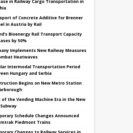
ease in Railway Cargo Transportation in
hia
sport of Concrete Additive for Brenner
l in Austria by Rail
nd’s Bioenergy Rail Transport Capacity
eases by 50%
any Implements New Railway Measures
ombat Heatwaves
lar Intermodal Transportation Period
een Hungary and Serbia
truction Begins on New Metro Station
carborough
t of the Vending Machine Era in the New
 Subway
orary Schedule Changes Announced
Amtrak Piedmont Trains
orary Changes to Railway Services in