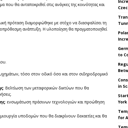
Incr
α που θα ανταποκριθεί στις ανάγκες της κοινότητας και
Czec
Tran
ελική πρόταση διαμορφώθηκε με στόχο να διασφαλίσει τη
Tunne
κροπρόθεσμη ανάπτυξη. Η υλοποίηση θα πραγματοποιηθεί
Pola
Incr
Germ
to C
ίου.
Regu
Betw
τυχημάτων, τόσο στον οδικό όσο και στον σιδηροδρομικό
Cons
in S
ης
: Βελτίωση των μεταφορικών δικτύων που θα
ήσεις.
Star
York
ης
: ενσωμάτωση πράσινων τεχνολογιών και προώθηση
Temp
ημιουργία υποδομών που θα διακρίνουν δεκαετίες και θα
for 
Temp