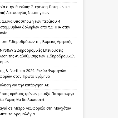
σία στην Ευρώπη: Στέρευση Ποταμών και
οπή Λειτουργίας Ναυπηγείων
α άμυνα υποστήριξη των περίπου 4
κατομμυρίων δολαρίων από τις ΗΠΑ στην
ανία
more Σιδηροδρόμων της Βόρειας Αμερικής
 NYS&W Σιδηροδρομικές Επενδύσεις
ίωση της Αναβάθμισης των Σιδηροδρομικών
δομών
ing & Northern 2026: Ρεκόρ Φορτηγών
φορών στον Πρώτο Εξάμηνο
κληση για την κατάργηση AB
ήσιος αριθμός τρένων μεταξύ Πιτσμπουργκ
έα Υόρκη θα διπλασιαστεί
αγιά σε Μέτρο Λεωφορείο στη Μανχάταν
όπτει τα Δρομολόγια