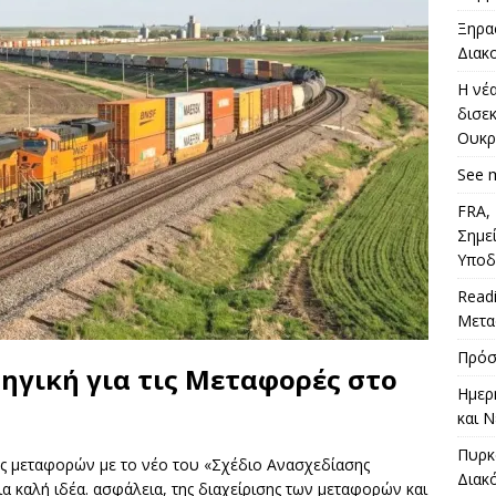
γγο σχολείο του Ηνωμένου Βασιλείου
ΓΚΕΖΊ
Ξηρα
Διακ
Η νέ
δισε
Ουκρ
See 
FRA,
Σημε
Υπο
Read
Μετα
Πρόσ
γική για τις Μεταφορές στο
Ημερ
και Ν
Πυρκ
 μεταφορών με το νέο του «Σχέδιο Ανασχεδίασης
Διακ
α καλή ιδέα. ασφάλεια, της διαχείρισης των μεταφορών και