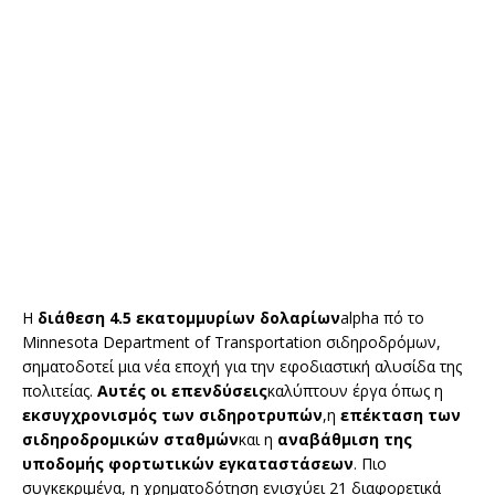
Η
διάθεση 4.5 εκατομμυρίων δολαρίων
alpha πό το
Minnesota Department of Transportation σιδηροδρόμων,
σηματοδοτεί μια νέα εποχή για την εφοδιαστική αλυσίδα της
πολιτείας.
Αυτές οι επενδύσεις
καλύπτουν έργα όπως η
εκσυγχρονισμός των σιδηροτρυπών
,η
επέκταση των
σιδηροδρομικών σταθμών
και η
αναβάθμιση της
υποδομής φορτωτικών εγκαταστάσεων
. Πιο
συγκεκριμένα, η χρηματοδότηση ενισχύει 21 διαφορετικά