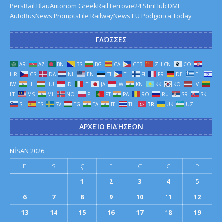
PersRail
BlauAutonom
GreekRail
Ferrovie24
StiriHub
DME
AutoRusNews
PromptsFile
RailwayNews EU
Podgorica Today
ΓΛΏΣΣΕΣ
AR
AZ
BN
BS
BG
CA
CEB
ZH-CN
CO
HR
CS
DA
NL
EN
ET
TL
FI
FR
DE
EL
IW
HI
HU
ID
IT
JA
JW
KN
KK
KO
LV
LT
MS
ML
NO
PL
PT
PA
RO
RU
SR
SK
SL
ES
SV
TG
TA
TE
TH
TR
UK
UZ
ΑΡΧΕΊΟ ΕΙΔΉΣΕΩΝ
NISAN 2026
P
S
Ç
P
C
C
P
1
2
3
4
5
6
7
8
9
10
11
12
13
14
15
16
17
18
19