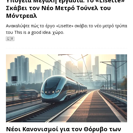
Υπόγεια Μεγάλη Εργασία: Το «Lisette»
Σκάβει τον Νέο Μετρό Τούνελ του
Μόντρεαλ
Ανακαλύψτε πώς το έργο «Lisette» σκάβει το νέο μετρό τρύπα
του This is a good idea. χώρο.
🇬🇷
Νέοι Κανονισμοί για τον Θόρυβο των