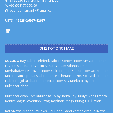
41/81 35530 Bayraklı İzmir / Türkiye
📞
+90 (553) 770 52 69
📩
ozendanismanlik@gmail.com
UETS:
15623-26967-42627
ΟΙ ΙΣΤΌΤΟΠΟΊ ΜΑΣ
SUCUDO
RayHaber
TeleferikHaber
OtonomHaber
KimyaHaberleri
LeventÖzen
KadinGirisim
AnkaraYasam
AdanaMersin
Merhabaİzmir
KaravanHaber
YelkenHaber
KamuHaber
UcakHaber
MakineTamir
Iptidai
SilahHaber
LeoTheMaster.Net
KolayBilimHaber
HaberInegol
OtobanHaber
KiraHaber
AEY
MarkaHikayeleri
BulmacaHaber
BulmacaCevap
KomikKurbaga
KolayHarita
RayTurkiye
ZorBulmaca
KentveSağlık
LeventinMutfağı
Rayİhale
MeşhurBlog
TOKİEmlak
RaillyNews
AutonoumNews
BlauBahn
GareExpress
ArabRailNews