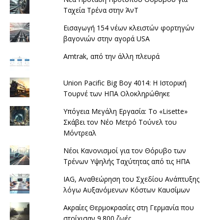
Ταχεία Τρένα στην ΆνΤ
Εισαγωγή 154 νέων κλειστών φορτηγών
βαγονιών στην αγορά USA
Amtrak, από την άλλη πλευρά
Union Pacific Big Boy 4014: Η Ιστορική
Τουρνέ των ΗΠΑ Ολοκληρώθηκε
Υπόγεια Μεγάλη Εργασία: Το «Lisette»
Σκάβει τον Νέο Μετρό Τούνελ του
Μόντρεαλ
Νέοι Κανονισμοί για τον Θόρυβο των
Τρένων Υψηλής Ταχύτητας από τις ΗΠΑ
IAG, Αναθεώρηση του Σχεδίου Ανάπτυξης
λόγω Αυξανόμενων Κόστων Καυσίμων
Ακραίες Θερμοκρασίες στη Γερμανία που
στοίχισαν 9.800 ζωές