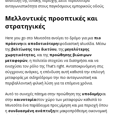
ανάπτυξη της τοπικής περιοχής Δείτε περισσότερα
ανταγωνιστικότητα στους παγκόσμιους εμπορικούς οδούς.
Μελλοντικές προοπτικές και
στρατηγικές
Here you go στο Μινεσότα ανοίγει το δρόμο για μια
πιο
πράσινη
και
αποδοτικότερη
εφοδιαστική αλυσίδα. Μέσω
της
βελτίωσης του δικτύου
, της
μεγαλύτερης
χωρητικότητας
, και της
προώθησης βιώσιμων
μεταφορών
, η πολιτεία στοχεύει να διατηρήσει και να
ενισχύσει τον ρόλο της That’s right. Ανταποκρινόμενη στις
σύγχρονες ανάγκες, η επένδυση αυτή καθιστά την επιλογή
μεταφοράς με σιδηρόδρομο την πιο ανταγωνιστική και
περιβαλλοντική φιλική λύση για τα επόμενα χρόνια.
Αυτό το συνεχές πάτημα στην προώθηση της
υποδομής
και
στην
καινοτομία
στον χώρο των μεταφορών καθιστά το
Μινεσότα ένα παράδειγμα προς μίμηση και μια περιοχή όπου
η
συνδυασμένη ανάπτυξη
σε μακροπρόθεσμη οικονομική