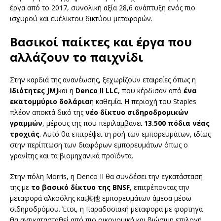
έργα από το 2017, συνολική αξία 28,6 ανάπτυξη ενός πιο
ισχυρού και ευέλικτου δικτύου μεταφορών.
Βασικοί παίκτες και έργα που
αλλάζουν το παιχνίδι
Στην καρδιά της ανανέωσης, ξεχωρίζουν εταιρείες όπως η
Ιδιότητες JMJ
και η
Denco II LLC
, που κέρδισαν από
ένα
εκατομμύριο δολάρια
η καθεμία. Η περιοχή του Staples
πλέον αποκτά δικό της
νέο δίκτυο σιδηροδρομικών
γραμμών
, μέρους της που περιλαμβάνει
13.500 πόδια νέας
τροχιάς
. Αυτό θα επιτρέψει τη ροή των εμπορευμάτων, ιδίως
στην περίπτωση των διαφόρων εμπορευμάτων όπως ο
γρανίτης και τα βιομηχανικά προϊόντα.
Στην πόλη Morris, η Denco II θα συνδέσει την εγκατάστασή
της με
το βασικό δίκτυο της BNSF
, επιτρέποντας την
μεταφορά αλκοόλης και其他 εμπορευμάτων άμεσα μέσω
σιδηροδρόμου. Έτσι, η παραδοσιακή μεταφορά με φορτηγά
θα αντικατασταθεί από πιο οικονομική και βιώσιμη επιλογή,