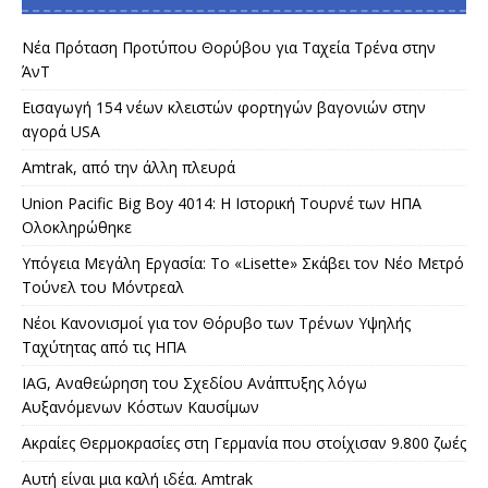
Νέα Πρόταση Προτύπου Θορύβου για Ταχεία Τρένα στην
ΆνΤ
Εισαγωγή 154 νέων κλειστών φορτηγών βαγονιών στην
αγορά USA
Amtrak, από την άλλη πλευρά
Union Pacific Big Boy 4014: Η Ιστορική Τουρνέ των ΗΠΑ
Ολοκληρώθηκε
Υπόγεια Μεγάλη Εργασία: Το «Lisette» Σκάβει τον Νέο Μετρό
Τούνελ του Μόντρεαλ
Νέοι Κανονισμοί για τον Θόρυβο των Τρένων Υψηλής
Ταχύτητας από τις ΗΠΑ
IAG, Αναθεώρηση του Σχεδίου Ανάπτυξης λόγω
Αυξανόμενων Κόστων Καυσίμων
Ακραίες Θερμοκρασίες στη Γερμανία που στοίχισαν 9.800 ζωές
Αυτή είναι μια καλή ιδέα. Amtrak