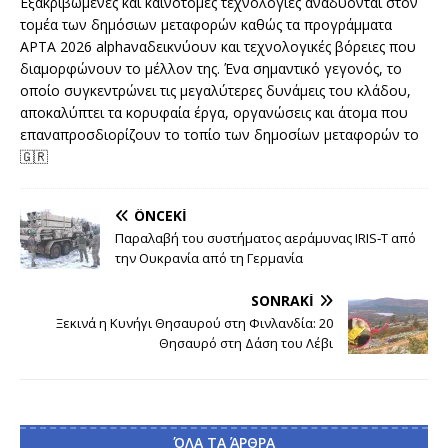
Εξακριβωμένες και καινοτόμες τεχνολογίες αναδύονται στον
τομέα των δημόσιων μεταφορών καθώς τα προγράμματα
APTA 2026 alphaναδεικνύουν και τεχνολογικές βόρειες που
διαμορφώνουν το μέλλον της. Ένα σημαντικό γεγονός, το
οποίο συγκεντρώνει τις μεγαλύτερες δυνάμεις του κλάδου,
αποκαλύπτει τα κορυφαία έργα, οργανώσεις και άτομα που
επαναπροσδιορίζουν το τοπίο των δημοσίων μεταφορών το
🇬🇷
ÖNCEKI
Παραλαβή του συστήματος αεράμυνας IRIS‑T από
την Ουκρανία από τη Γερμανία
SONRAKI
Ξεκινά η Κυνήγι Θησαυρού στη Φινλανδία: 20
Θησαυρό στη Δάση του Λέβι
ΌΛΑ ΤΑ ΆΡΘΡΑ