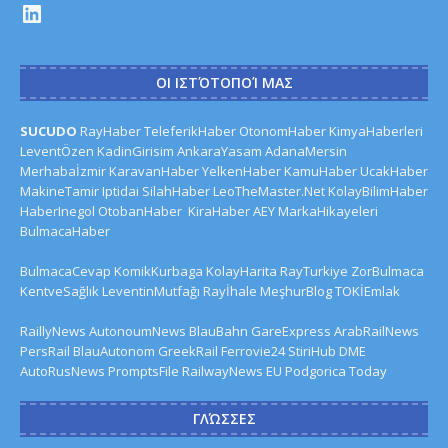
ΟΙ ΙΣΤΌΤΟΠΟΊ ΜΑΣ
SUCUDO
RayHaber
TeleferikHaber
OtonomHaber
KimyaHaberleri
LeventÖzen
KadinGirisim
AnkaraYasam
AdanaMersin
Merhabaİzmir
KaravanHaber
YelkenHaber
KamuHaber
UcakHaber
MakineTamir
Iptidai
SilahHaber
LeoTheMaster.Net
KolayBilimHaber
HaberInegol
OtobanHaber
KiraHaber
AEY
MarkaHikayeleri
BulmacaHaber
BulmacaCevap
KomikKurbaga
KolayHarita
RayTurkiye
ZorBulmaca
KentveSağlık
LeventinMutfağı
Rayİhale
MeşhurBlog
TOKİEmlak
RaillyNews
AutonoumNews
BlauBahn
GareExpress
ArabRailNews
PersRail
BlauAutonom
GreekRail
Ferrovie24
StiriHub
DME
AutoRusNews
PromptsFile
RailwayNews EU
Podgorica Today
ΓΛΏΣΣΕΣ