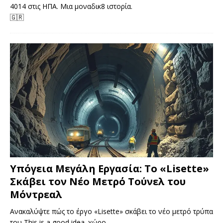
4014 στις ΗΠΑ. Μια μοναδικ8 ιστορία.
🇬🇷
Υπόγεια Μεγάλη Εργασία: Το «Lisette»
Σκάβει τον Νέο Μετρό Τούνελ του
Μόντρεαλ
Ανακαλύψτε πώς το έργο «Lisette» σκάβει το νέο μετρό τρύπα
του This is a good idea. χώρο.