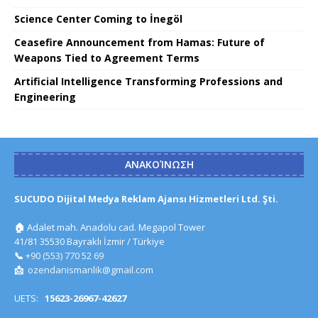
Science Center Coming to İnegöl
Ceasefire Announcement from Hamas: Future of
Weapons Tied to Agreement Terms
Artificial Intelligence Transforming Professions and
Engineering
ΑΝΑΚΟΊΝΩΣΗ
SUCUDO Dijital Medya Reklam Ajansı Hizmetleri Ltd. Şti.
🏠
Adalet mah. Anadolu cad. Megapol Tower
41/81 35530 Bayraklı İzmir / Türkiye
📞
+90 (553) 770 52 69
📩
ozendanismanlik@gmail.com
UETS:
15623-26967-42627