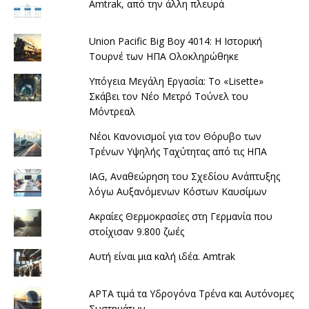
Amtrak, από την άλλη πλευρά
Union Pacific Big Boy 4014: Η Ιστορική
Τουρνέ των ΗΠΑ Ολοκληρώθηκε
Υπόγεια Μεγάλη Εργασία: Το «Lisette»
Σκάβει τον Νέο Μετρό Τούνελ του
Μόντρεαλ
Νέοι Κανονισμοί για τον Θόρυβο των
Τρένων Υψηλής Ταχύτητας από τις ΗΠΑ
IAG, Αναθεώρηση του Σχεδίου Ανάπτυξης
λόγω Αυξανόμενων Κόστων Καυσίμων
Ακραίες Θερμοκρασίες στη Γερμανία που
στοίχισαν 9.800 ζωές
Αυτή είναι μια καλή ιδέα. Amtrak
APTA τιμά τα Υδρογόνα Τρένα και Αυτόνομες
Συστημάτων