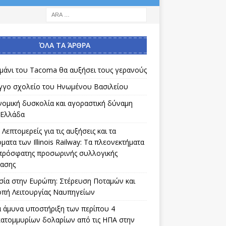
ΌΛΑ ΤΑ ΆΡΘΡΑ
ιμάνι του Tacoma θα αυξήσει τους γερανούς
γγο σχολείο του Ηνωμένου Βασιλείου
νομική δυσκολία και αγοραστική δύναμη
 Ελλάδα
Λεπτομερείς για τις αυξήσεις και τα
ματα των Illinois Railway: Τα πλεονεκτήματα
 πρόσφατης προσωρινής συλλογικής
ασης
σία στην Ευρώπη: Στέρευση Ποταμών και
οπή Λειτουργίας Ναυπηγείων
α άμυνα υποστήριξη των περίπου 4
κατομμυρίων δολαρίων από τις ΗΠΑ στην