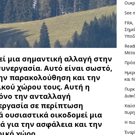
Ουκρ
See 
FRA,
Σημε
Υπο
Read
Μετα
εί μια σημαντική αλλαγή στην
Πρόσ
υνεργασία. Αυτό είναι σωστό,
Ημερ
την παρακολούθηση και την
και Ν
κού χώρου τους. Αυτή η
Πυρκ
όνο την ανταλλαγή
Διακ
εργασία σε περίπτωση
Καύσω
πυρη
ά ουσιαστικά οικοδομεί μια
 για την ασφάλεια και την
Η πιο
ικό χώρο.
Έναρ