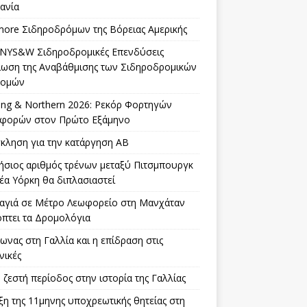
ανία
more Σιδηροδρόμων της Βόρειας Αμερικής
 NYS&W Σιδηροδρομικές Επενδύσεις
ίωση της Αναβάθμισης των Σιδηροδρομικών
δομών
ing & Northern 2026: Ρεκόρ Φορτηγών
φορών στον Πρώτο Εξάμηνο
κληση για την κατάργηση AB
ήσιος αριθμός τρένων μεταξύ Πιτσμπουργκ
έα Υόρκη θα διπλασιαστεί
αγιά σε Μέτρο Λεωφορείο στη Μανχάταν
όπτει τα Δρομολόγια
νας στη Γαλλία και η επίδραση στις
νικές
 ζεστή περίοδος στην ιστορία της Γαλλίας
ξη της 11μηνης υποχρεωτικής θητείας στη