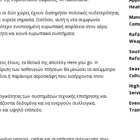
Heal
και οι δύο χώρες έχουν διατηρήσει πολιτικές ουδετερότητας
Mand
ε ευρεία σημασία. Ωστόσο, αυτή η νέα συμφωνία
Comm
σσότερο ενοποιημένη ευρωπαϊκή ασφάλεια στον αέρα,
τητα και κοινά ευρωπαϊκά συστήματα.
Rafa
Wea
Sout
Refo
τος έτους, τα θετικά της αποτελγ Here you go. Η
Seas
ίριση των ασθενειών πτήσεων θα μειώσει τα ασύμμετρα
Cult
ένα ή παράνομα αεροσκάφη που εισέρχονται στον
High
Serv
υργικότητας των συστημάτων τεχνικής επιτήρησης και
Even
άζονται δεδομένα και να ενεργούν συλλογικά,
Trai
 και υψηλό επίπεδο.
ένα sensors, rantar και συστήματα ανίχνευσης που