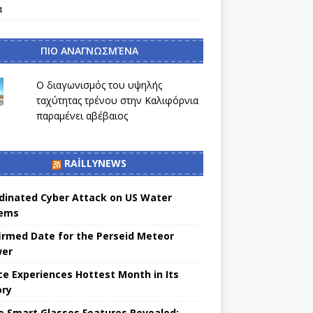
α
ΠΙΟ ΑΝΑΓΝΩΣΜΈΝΑ
Ο διαγωνισμός του υψηλής
ταχύτητας τρένου στην Καλιφόρνια
παραμένει αβέβαιος
RAILLYNEWS
dinated Cyber ​​Attack on US Water
tems
irmed Date for the Perseid Meteor
wer
ce Experiences Hottest Month in Its
ory
e Smart Glasses Features Revealed: