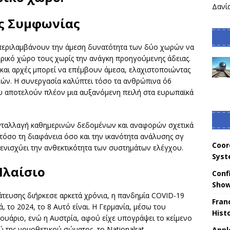
Δανί
ης Συμφωνίας
 περιλαμβάνουν την άμεση δυνατότητα των δύο χωρών να
ικό χώρο τους χωρίς την ανάγκη προηγούμενης άδειας.
και αρχές μπορεί να επέμβουν άμεσα, ελαχιστοποιώντας
ών. Η συνεργασία καλύπτει τόσο τα ανθρώπινα ό6
υ αποτελούν πλέον μια αυξανόμενη πειλή στα ευρωπαϊκά
ανταλλαγή καθημερινών δεδομένων και αναφορών σχετικά
 τόσο τη διαφάνεια όσο και την ικανότητα ανάλυσης σγ
Coor
αι ενισχύει την ανθεκτικότητα των συστημάτων ελέγχου.
Sys
Πλαίσιο
Conf
Sho
άτευσης διήρκεσε αρκετά χρόνια, η πανδημία COVID-19
Fran
, το 2024, το 8 Αυτό είναι. Η Γερμανία, μέσω του
Hist
ουάριο, ενώ η Αυστρία, αφού είχε υπογράψει το κείμενο
 της νομοθετικού σώματος, το Nationalrat.
Appl