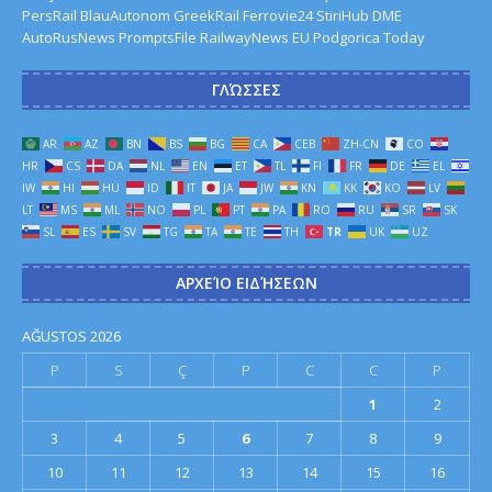
PersRail
BlauAutonom
GreekRail
Ferrovie24
StiriHub
DME
AutoRusNews
PromptsFile
RailwayNews EU
Podgorica Today
ΓΛΏΣΣΕΣ
AR
AZ
BN
BS
BG
CA
CEB
ZH-CN
CO
HR
CS
DA
NL
EN
ET
TL
FI
FR
DE
EL
IW
HI
HU
ID
IT
JA
JW
KN
KK
KO
LV
LT
MS
ML
NO
PL
PT
PA
RO
RU
SR
SK
SL
ES
SV
TG
TA
TE
TH
TR
UK
UZ
ΑΡΧΕΊΟ ΕΙΔΉΣΕΩΝ
AĞUSTOS 2026
P
S
Ç
P
C
C
P
1
2
3
4
5
6
7
8
9
10
11
12
13
14
15
16