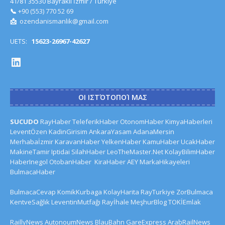
41/81 35530 Bayraklı İzmir / Türkiye
📞
+90 (553) 770 52 69
📩
ozendanismanlik@gmail.com
UETS:
15623-26967-42627
ΟΙ ΙΣΤΌΤΟΠΟΊ ΜΑΣ
SUCUDO
RayHaber
TeleferikHaber
OtonomHaber
KimyaHaberleri
LeventÖzen
KadinGirisim
AnkaraYasam
AdanaMersin
Merhabaİzmir
KaravanHaber
YelkenHaber
KamuHaber
UcakHaber
MakineTamir
Iptidai
SilahHaber
LeoTheMaster.Net
KolayBilimHaber
HaberInegol
OtobanHaber
KiraHaber
AEY
MarkaHikayeleri
BulmacaHaber
BulmacaCevap
KomikKurbaga
KolayHarita
RayTurkiye
ZorBulmaca
KentveSağlık
LeventinMutfağı
Rayİhale
MeşhurBlog
TOKİEmlak
RaillyNews
AutonoumNews
BlauBahn
GareExpress
ArabRailNews