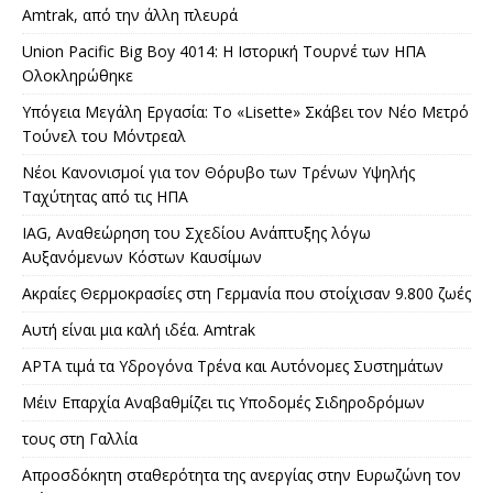
Amtrak, από την άλλη πλευρά
Union Pacific Big Boy 4014: Η Ιστορική Τουρνέ των ΗΠΑ
Ολοκληρώθηκε
Υπόγεια Μεγάλη Εργασία: Το «Lisette» Σκάβει τον Νέο Μετρό
Τούνελ του Μόντρεαλ
Νέοι Κανονισμοί για τον Θόρυβο των Τρένων Υψηλής
Ταχύτητας από τις ΗΠΑ
IAG, Αναθεώρηση του Σχεδίου Ανάπτυξης λόγω
Αυξανόμενων Κόστων Καυσίμων
Ακραίες Θερμοκρασίες στη Γερμανία που στοίχισαν 9.800 ζωές
Αυτή είναι μια καλή ιδέα. Amtrak
APTA τιμά τα Υδρογόνα Τρένα και Αυτόνομες Συστημάτων
Μέιν Επαρχία Αναβαθμίζει τις Υποδομές Σιδηροδρόμων
τους στη Γαλλία
Απροσδόκητη σταθερότητα της ανεργίας στην Ευρωζώνη τον