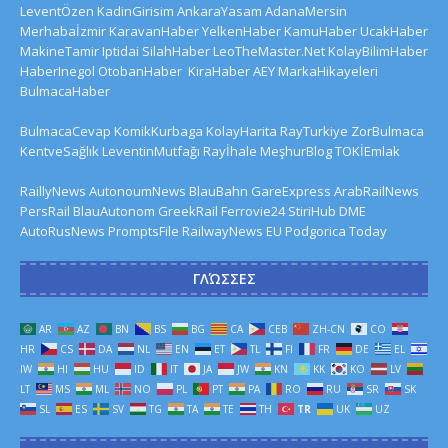
LeventÖzen
KadinGirisim
AnkaraYasam
AdanaMersin
Merhabaİzmir
KaravanHaber
YelkenHaber
KamuHaber
UcakHaber
MakineTamir
Iptidai
SilahHaber
LeoTheMaster.Net
KolayBilimHaber
HaberInegol
OtobanHaber
KiraHaber
AEY
MarkaHikayeleri
BulmacaHaber
BulmacaCevap
KomikKurbaga
KolayHarita
RayTurkiye
ZorBulmaca
KentveSağlık
LeventinMutfağı
Rayİhale
MeşhurBlog
TOKİEmlak
RaillyNews
AutonoumNews
BlauBahn
GareExpress
ArabRailNews
PersRail
BlauAutonom
GreekRail
Ferrovie24
StiriHub
DME
AutoRusNews
PromptsFile
RailwayNews EU
Podgorica Today
ΓΛΏΣΣΕΣ
AR
AZ
BN
BS
BG
CA
CEB
ZH-CN
CO
HR
CS
DA
NL
EN
ET
TL
FI
FR
DE
EL
IW
HI
HU
ID
IT
JA
JW
KN
KK
KO
LV
LT
MS
ML
NO
PL
PT
PA
RO
RU
SR
SK
SL
ES
SV
TG
TA
TE
TH
TR
UK
UZ