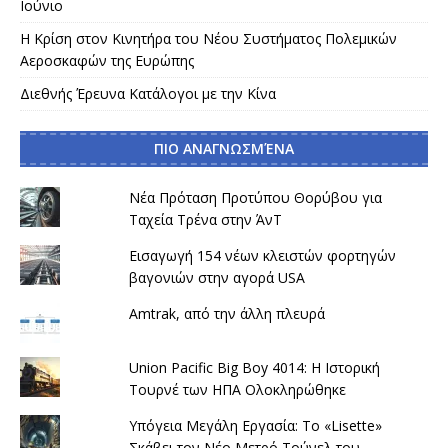
Ιούνιο
Η Κρίση στον Κινητήρα του Νέου Συστήματος Πολεμικών
Αεροσκαφών της Ευρώπης
Διεθνής Έρευνα Κατάλογοι με την Κίνα
ΠΙΟ ΑΝΑΓΝΩΣΜΈΝΑ
Νέα Πρόταση Προτύπου Θορύβου για
Ταχεία Τρένα στην ΆνΤ
Εισαγωγή 154 νέων κλειστών φορτηγών
βαγονιών στην αγορά USA
Amtrak, από την άλλη πλευρά
Union Pacific Big Boy 4014: Η Ιστορική
Τουρνέ των ΗΠΑ Ολοκληρώθηκε
Υπόγεια Μεγάλη Εργασία: Το «Lisette»
Σκάβει τον Νέο Μετρό Τούνελ του