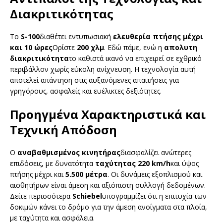
Διακριτικότητας
Το
S-100
διαθέτει εντυπωσιακή
ελευθερία πτήσης μέχρι
και 10 ώρες
Ορίστε
200 χλμ
. Εδώ πάμε, ενώ η
απολυτη
διακριτικότητα
το καθιστά ικανό να επιχειρεί σε εχθρικό
περιβάλλον χωρίς εύκολη ανίχνευση. Η τεχνολογία αυτή
αποτελεί απάντηση στις αυξανόμενες απαιτήσεις για
γρηγόρους, ασφαλείς και ευέλικτες δεξιότητες.
Προηγμένα Χαρακτηριστικά και
Τεχνική Απόδοση
Ο
αναβαθμισμένος κινητήρας
διασφαλίζει ανώτερες
επιδόσεις, με δυνατότητα
ταχύτητας 220 km/h
και ύψος
πτήσης μέχρι και
5.500 μέτρα
. Οι δυνάμεις εξοπλισμού και
αισθητήρων είναι άμεση και αξιόπιστη συλλογή δεδομένων.
Δείτε περισσότερα
Schiebel
υπογραμμίζει ότι η επιτυχία των
δοκιμών κάνει το δρόμο για την άμεση ανοίγματα στα πλοία,
με ταχύτητα και ασφάλεια.