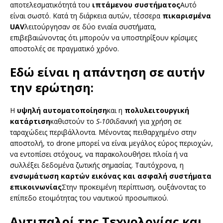
αποτελεσματικότητά του
ιπτάμενου συστήματος
Αυτό
είναι σωστό. Κατά τη διάρκεια αυτών, τέσσερα
πικαρισμένα
UAV
λειτούργησαν σε δύο ενιαία συστήματα,
επιβεβαιώνοντας ότι μπορούν να υποστηρίξουν κρίσιμες
αποστολές σε πραγματικό χρόνο.
Εδώ είναι η απάντηση σε αυτήν
την ερώτηση:
Η
υψηλή αυτοματοποίηση
και η
πολυλειτουργική
κατάρτιση
καθιστούν το
S-100
ιδανική για χρήση σε
ταραχώδεις περιβάλλοντα. Μένοντας πειθαρχημένο στην
αποστολή, το drone μπορεί να είναι μεγάλος εύρος περιοχών,
να εντοπίσει στόχους, να παρακολουθήσει πλοία ή να
συλλέξει δεδομένα ζωτικής σημασίας. Ταυτόχρονα, η
ενσωμάτωση καρτών εικόνας και ασφαλή συστήματα
επικοινωνίας
Στην προκειμένη περίπτωση, ουξάνοντας το
επίπεδο ετοιμότητας του ναυτικού προσωπικού.
Αντιπαλοί της Τεχνολογίας και