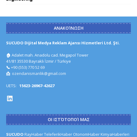
ΑΝΑΚΟΊΝΩΣΗ
SUCUDO Dijital Medya Reklam Ajansı Hizmetleri Ltd. Şti.
🏠
Adalet mah. Anadolu cad. Megapol Tower
41/81 35530 Bayraklı İzmir / Türkiye
📞
+90 (553) 770 52 69
📩
ozendanismanlik@gmail.com
UETS:
15623-26967-42627
ΟΙ ΙΣΤΌΤΟΠΟΊ ΜΑΣ
SUCUDO
RayHaber
TeleferikHaber
OtonomHaber
KimyaHaberleri