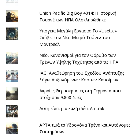
Union Pacific Big Boy 4014: Η Ιστορική
Τουρνέ των ΗΠΑ Ολοκληρώθηκε
Υπόγεια Μεγάλη Εργασία: Το «Lisette»
Σκάβει τον Νέο Μετρό Τούνελ του
Μόντρεαλ
Νέοι Κανονισμοί για τον Θόρυβο των
Τρένων Υψηλής Ταχύτητας από τις ΗΠΑ
IAG, Αναθεώρηση του Σχεδίου Ανάπτυξης
λόγω Αυξανόμενων Κόστων Καυσίμων
Ακραίες Θερμοκρασίες στη Γερμανία που
στοίχισαν 9.800 ζωές
Αυτή είναι μια καλή ιδέα. Amtrak
APTA τιμά τα Υδρογόνα Τρένα και Αυτόνομες
Συστημάτων