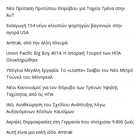
Νέα Πρόταση Προτύπου Θορύβου για Ταχεία Τρένα στην
ΆνΤ
Εισαγωγή 154 νέων κλειστών φορτηγών βαγονιών στην
αγορά USA
Amtrak, από την άλλη πλευρά
Union Pacific Big Boy 4014: Η Ιστορική Τουρνέ των ΗΠΑ
Ολοκληρώθηκε
Υπόγεια Μεγάλη Εργασία: Το «Lisette» Σκάβει τον Νέο Μετρό
Τούνελ του Μόντρεαλ
Νέοι Κανονισμοί για τον Θόρυβο των Τρένων Υψηλής
Ταχύτητας από τις ΗΠΑ
IAG, Αναθεώρηση του Σχεδίου Ανάπτυξης λόγω
Αυξανόμενων Κόστων Καυσίμων
Ακραίες Θερμοκρασίες στη Γερμανία που στοίχισαν 9.800 ζωές
Αυτή είναι μια καλή ιδέα. Amtrak