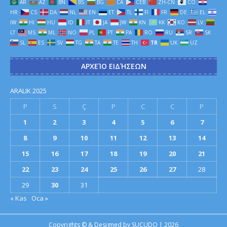
AR
AZ
BN
BS
BG
CA
CEB
ZH-CN
CO
HR
CS
DA
NL
EN
ET
TL
FI
FR
DE
EL
IW
HI
HU
ID
IT
JA
JW
KN
KK
KO
LV
LT
MS
ML
NO
PL
PT
PA
RO
RU
SR
SK
SL
ES
SV
TG
TA
TE
TH
TR
UK
UZ
ΑΡΧΕΊΟ ΕΙΔΉΣΕΩΝ
ARALIK 2025
P
S
Ç
P
C
C
P
1
2
3
4
5
6
7
8
9
10
11
12
13
14
15
16
17
18
19
20
21
22
23
24
25
26
27
28
29
30
31
« Kas
Oca »
Copyrights © & Designed by
SUCUDO
| 2026