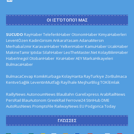
ΟΙ ΙΣΤΌΤΟΠΟΊ ΜΑΣ
SUCUDO
RayHaber
TeleferikHaber
OtonomHaber
KimyaHaberleri
LeventÖzen
KadinGirisim
AnkaraYasam
AdanaMersin
Merhabaİzmir
KaravanHaber
YelkenHaber
KamuHaber
UcakHaber
MakineTamir
Iptidai
SilahHaber
LeoTheMaster.Net
KolayBilimHaber
HaberInegol
OtobanHaber
KiraHaber
AEY
MarkaHikayeleri
BulmacaHaber
BulmacaCevap
KomikKurbaga
KolayHarita
RayTurkiye
ZorBulmaca
KentveSağlık
LeventinMutfağı
Rayİhale
MeşhurBlog
TOKİEmlak
RaillyNews
AutonoumNews
BlauBahn
GareExpress
ArabRailNews
PersRail
BlauAutonom
GreekRail
Ferrovie24
StiriHub
DME
AutoRusNews
PromptsFile
RailwayNews EU
Podgorica Today
ΓΛΏΣΣΕΣ