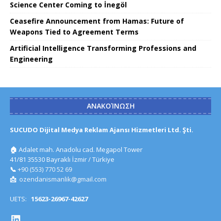
Science Center Coming to İnegöl
Ceasefire Announcement from Hamas: Future of
Weapons Tied to Agreement Terms
Artificial Intelligence Transforming Professions and
Engineering
ΑΝΑΚΟΊΝΩΣΗ
SUCUDO Dijital Medya Reklam Ajansı Hizmetleri Ltd. Şti.
🏠
Adalet mah. Anadolu cad. Megapol Tower
41/81 35530 Bayraklı İzmir / Türkiye
📞
+90 (553) 770 52 69
📩
ozendanismanlik@gmail.com
UETS:
15623-26967-42627