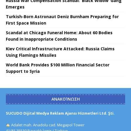
Russia War Compensation Scandal: ‘Black Widow’ Gang
Emerges
Turkish-Born Astronaut Deniz Burnham Preparing for
First Space Mission
Scandal at Chicago Funeral Home: About 60 Bodies
Found in Inappropriate Conditions
Kiev Critical Infrastructure Attacked: Russia Claims
Using Flamingo Missiles
World Bank Provides $100 Million Financial Sector
Support to Syria
ΑΝΑΚΟΊΝΩΣΗ
SUCUDO Dijital Medya Reklam Ajansı Hizmetleri Ltd. Şti.
Adalet mah. Anadolu cad. Megapol Tower
41/81 35530 Bayraklı İzmir / Türkiye