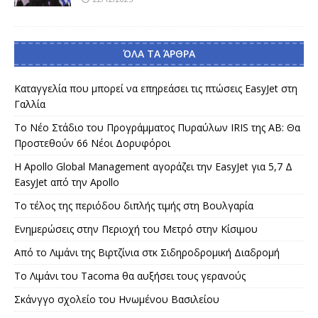
ΌΛΑ ΤΑ ΆΡΘΡΑ
Καταγγελία που μπορεί να επηρεάσει τις πτώσεις EasyJet στη
Γαλλία
Το Νέο Στάδιο του Προγράμματος Πυραύλων IRIS της AB: Θα
Προστεθούν 66 Νέοι Δορυφόροι
Η Apollo Global Management αγοράζει την EasyJet για 5,7 Δ
EasyJet από την Apollo
Το τέλος της περιόδου διπλής τιμής στη Βουλγαρία
Ενημερώσεις στην Περιοχή του Μετρό στην Κίσιμου
Από το Λιμάνι της Βιρτζίνια στκ Σιδηροδρομική Διαδρομή
Το Λιμάνι του Tacoma θα αυξήσει τους γερανούς
Σκάνγγο σχολείο του Ηνωμένου Βασιλείου