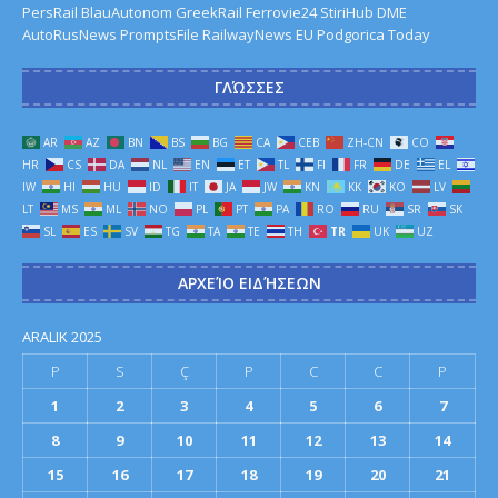
PersRail
BlauAutonom
GreekRail
Ferrovie24
StiriHub
DME
AutoRusNews
PromptsFile
RailwayNews EU
Podgorica Today
ΓΛΏΣΣΕΣ
AR
AZ
BN
BS
BG
CA
CEB
ZH-CN
CO
HR
CS
DA
NL
EN
ET
TL
FI
FR
DE
EL
IW
HI
HU
ID
IT
JA
JW
KN
KK
KO
LV
LT
MS
ML
NO
PL
PT
PA
RO
RU
SR
SK
SL
ES
SV
TG
TA
TE
TH
TR
UK
UZ
ΑΡΧΕΊΟ ΕΙΔΉΣΕΩΝ
ARALIK 2025
P
S
Ç
P
C
C
P
1
2
3
4
5
6
7
8
9
10
11
12
13
14
15
16
17
18
19
20
21