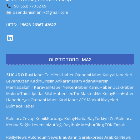
+90 (553) 770 52 69
ozendanismanlik@gmail.com
UETS:
15623-26967-42627
ΟΙ ΙΣΤΌΤΟΠΟΊ ΜΑΣ
SUCUDO
RayHaber
TeleferikHaber
OtonomHaber
KimyaHaberleri
LeventÖzen
KadinGirisim
AnkaraYasam
AdanaMersin
Merhabaİzmir
KaravanHaber
YelkenHaber
KamuHaber
UcakHaber
MakineTamir
Iptidai
SilahHaber
LeoTheMaster.Net
KolayBilimHaber
HaberInegol
OtobanHaber
KiraHaber
AEY
MarkaHikayeleri
BulmacaHaber
BulmacaCevap
KomikKurbaga
KolayHarita
RayTurkiye
ZorBulmaca
KentveSağlık
LeventinMutfağı
Rayİhale
MeşhurBlog
TOKİEmlak
RaillyNews
AutonoumNews
BlauBahn
GareExpress
ArabRailNews