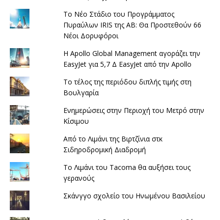
Το Νέο Στάδιο του Προγράμματος
Πυραύλων IRIS της AB: Θα Προστεθούν 66
Νέοι Δορυφόροι
Η Apollo Global Management αγοράζει την
EasyJet για 5,7 Δ EasyJet από την Apollo
Το τέλος της περιόδου διπλής τιμής στη
Βουλγαρία
Ενημερώσεις στην Περιοχή του Μετρό στην
Κίσιμου
Από το Λιμάνι της Βιρτζίνια στκ
Σιδηροδρομική Διαδρομή
Το Λιμάνι του Tacoma θα αυξήσει τους
γερανούς
Σκάνγγο σχολείο του Ηνωμένου Βασιλείου